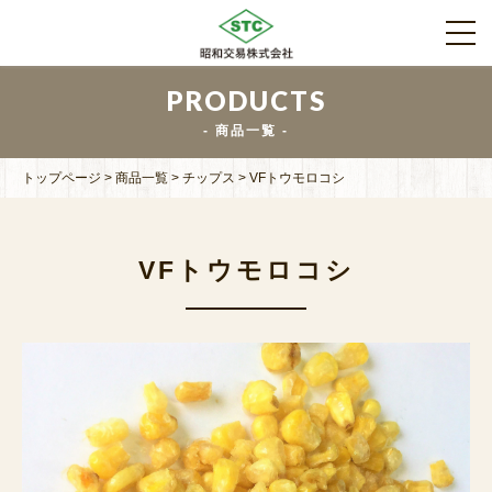
PRODUCTS
商品一覧
トップページ
>
商品一覧
>
チップス
>
VFトウモロコシ
VFトウモロコシ